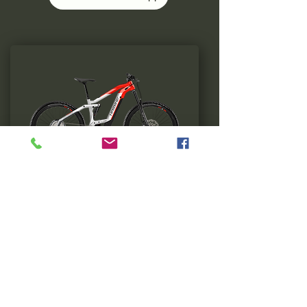
Contacts
R. da Zona Industriel phase 2 pav. #9
4935-232 Neiva