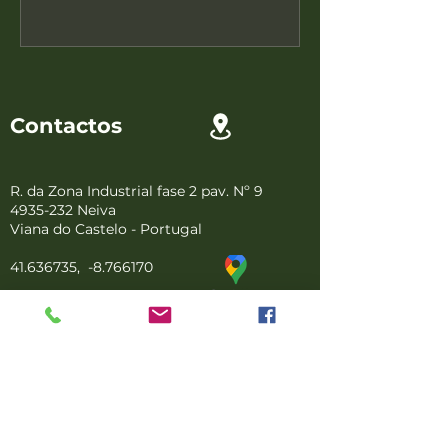
Contactos
R. da Zona Industrial fase 2 pav. Nº 9
4935-232
Neiva
Viana do Castelo - Portugal
41.636735
, -8.766170
Sobre nós
Quem Somos
Privacidade
Termos e Condições