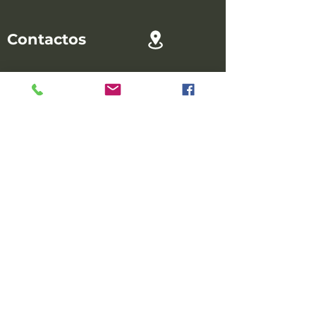
Contactos
R. da Zona Industrial fase 2 pav. #9
4935-232 Neiva
Viana do Castelo - Portugal
41,636735, -8,766170
Sobre Nosotros
Quienes Somos
Privacidad
Términos y Condiciones
Litigios de Consumo RAL
Política de Privacidad
Política de cookies